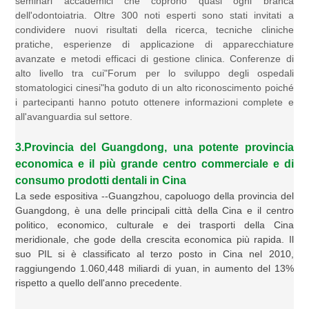
seminari accademici che coprono quasi ogni branca
dell'odontoiatria. Oltre 300 noti esperti sono stati invitati a
condividere nuovi risultati della ricerca, tecniche cliniche
pratiche, esperienze di applicazione di apparecchiature
avanzate e metodi efficaci di gestione clinica. Conferenze di
alto livello tra cui"Forum per lo sviluppo degli ospedali
stomatologici cinesi"ha goduto di un alto riconoscimento poiché
i partecipanti hanno potuto ottenere informazioni complete e
all'avanguardia sul settore.
3.Provincia del Guangdong, una potente provincia
economica e il più grande centro commerciale e di
consumo
prodotti dentali in Cina
La sede espositiva --Guangzhou, capoluogo della provincia del
Guangdong, è una delle principali città della Cina e il centro
politico, economico, culturale e dei trasporti della Cina
meridionale, che gode della crescita economica più rapida. Il
suo PIL si è classificato al terzo posto in Cina nel 2010,
raggiungendo 1.060,448 miliardi di yuan, in aumento del 13%
rispetto a quello dell'anno precedente.