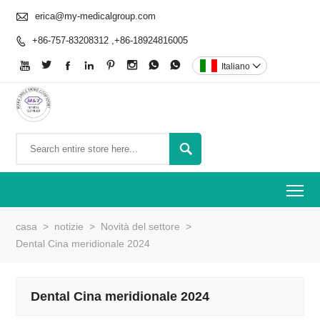

erica@my-medicalgroup.com
+86-757-83208312 ,+86-18924816005









Italiano


To
casa
>
notizie
>
Novità del settore
>
Dental Cina meridionale 2024
Dental Cina meridionale 2024