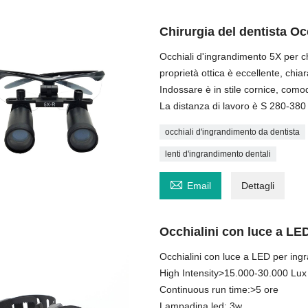
Chirurgia del dentista O
Occhiali d'ingrandimento 5X per ch
proprietà ottica è eccellente, chia
Indossare è in stile cornice, como
La distanza di lavoro è S 280-
occhiali d'ingrandimento da dentista
lenti d'ingrandimento dentali

Email
Dettagli
Occhialini con luce a LED
Occhialini con luce a LED per ingr
High Intensity>15.000-30.000 Lux
Continuous run time:>5 ore
Lampadina led: 3w