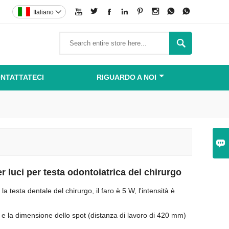








Italiano


NTATTATECI
RIGUARDO A NOI

r luci per testa odontoiatrica del chirurgo
la testa dentale del chirurgo, il faro è 5 W, l'intensità è
 e la dimensione dello spot (distanza di lavoro di 420 mm)