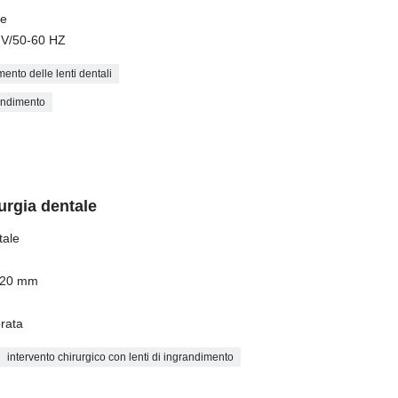
re
0 V/50-60 HZ
ento delle lenti dentali
randimento
rurgia dentale
tale
-420 mm
orata
intervento chirurgico con lenti di ingrandimento