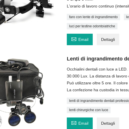
L'orario di lavoro continuo (inten
faro con lente di ingrandimento
l
luci per testine odontoiatriche

Email
Dettagli
Lenti di ingrandimento d
Occhialini dentali con luce a LED.
30.000 Lux. La distanza di lavor
Può utilizzare oltre 5 ore. Il colo
La confezione ha custodia in tessu
lenti di ingrandimento dentali professi
lenti chirurgiche con luce

Email
Dettagli