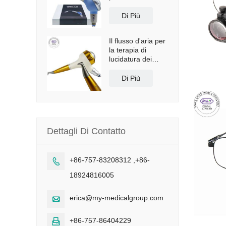
Dentsply
Di Più
Il flusso d'aria per
la terapia di
lucidatura dei
denti del mio
dentista
Di Più
Dettagli Di Contatto
+86-757-83208312 ,+86-

18924816005
erica@my-medicalgroup.com

+86-757-86404229
