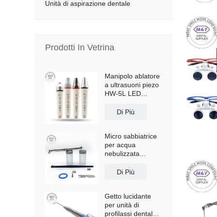
Unità di aspirazione dentale
Prodotti In Vetrina
Manipolo ablatore
a ultrasuoni piezo
HW-5L LED
staccabile
Di Più
Micro sabbiatrice
per acqua
nebulizzata
dentale allumina
Micro Bloaster
Di Più
Getto lucidante
per unità di
profilassi dentale